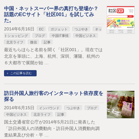
中国・ネットスーパー界の真打ち登場か？
話題のECサイト「社区001」を試してみ
た。
2014年6月16日
EC
ガジェット
つぶやき
ネッ
トショッピング
ブログ
中国IT事情
中国ビジネス
北京ライフ
微信
記事
最近ちらほらと名前を聞く「社区001」。現在では
北京を筆頭に、上海、杭州、深圳、瀋陽、杭州の
６大都市で展開が始 …
この記事を読む
訪日外国人旅行客のインターネット依存度を
探る
2014年6月15日
インバウンド
つぶやき
ブログ
中国ビジネス
北京ライフ
記事
国土交通省官公庁が2014年5月21日に発表した
「訪日外国人の消費動向・訪日外国人消費動向調
査結果及び分析・平 …