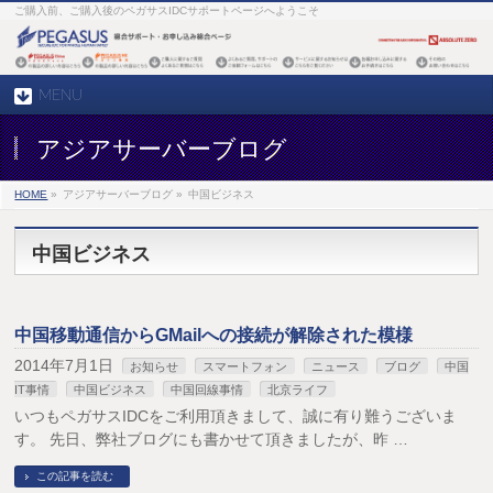
ご購入前、ご購入後のペガサスIDCサポートページへようこそ
MENU
アジアサーバーブログ
HOME
»
アジアサーバーブログ »
中国ビジネス
中国ビジネス
中国移動通信からGMailへの接続が解除された模様
2014年7月1日
お知らせ
スマートフォン
ニュース
ブログ
中国
IT事情
中国ビジネス
中国回線事情
北京ライフ
いつもペガサスIDCをご利用頂きまして、誠に有り難うございま
す。 先日、弊社ブログにも書かせて頂きましたが、昨 …
この記事を読む