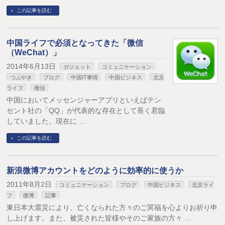
この記事を読む
中国ライフで必須となってきた「微信
（WeChat）」
2014年6月13日
ガジェット
コミュニケーション
つぶやき
ブログ
中国IT事情
中国ビジネス
北京
ライフ
微信
中国においてメッセンジャーアプリといえばテン
セント社の「QQ」が代表的な存在として長く君臨
していました。現在に …
この記事を読む
新浪微博アカウントをどのように効率的に使うか
2011年8月2日
コミュニケーション
ブログ
中国ビジネス
北京ライ
フ
微博
記事
東日本大震災により、亡くなられた方々のご冥福を心よりお祈り申
し上げます。また、被災された皆様やそのご家族の方々 …