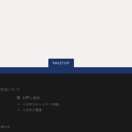
PAGETOP
得の方法について
お申し込み
ペガサスチャイナ（中国）
ペガサス香港
お知らせ