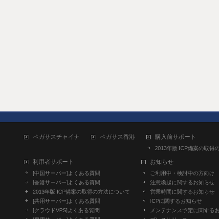
ペガサスチャイナ
ペガサス香港
購入前サポート
2013年版 ICP備案の取
利用者サポート
お知らせ
[中国サーバー]よくある質問
ご利用中・検討中の方向け
[香港サーバー]よくある質問
注意喚起に関するお知らせ
2013年版 ICP備案の取得の方法について
営業時間に関するお知らせ
[共用サーバー]よくある質問
ICPに関するお知らせ
[クラウドVPS]よくある質問
メンテナンス予定に関する