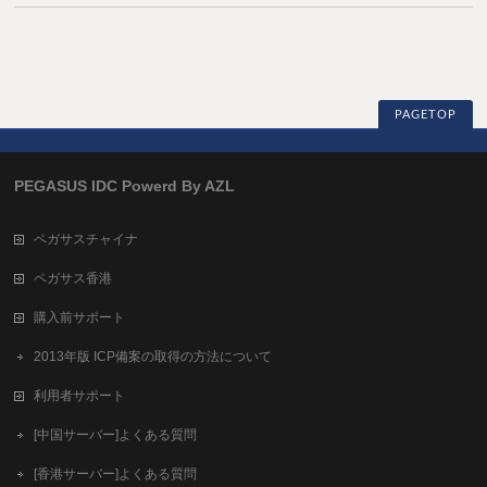
PAGETOP
PEGASUS IDC Powerd By AZL
ペガサスチャイナ
ペガサス香港
購入前サポート
2013年版 ICP備案の取得の方法について
利用者サポート
[中国サーバー]よくある質問
[香港サーバー]よくある質問