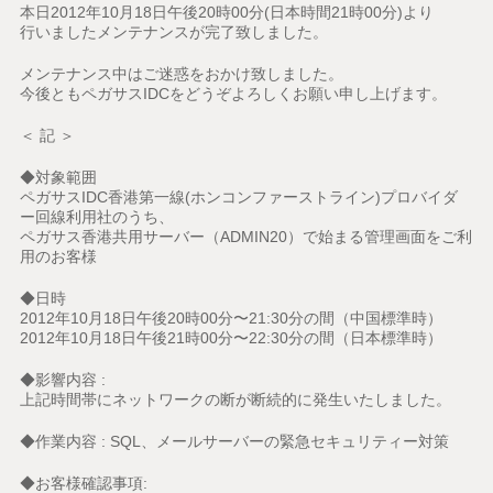
本日2012年10月18日午後20時00分(日本時間21時00分)より
行いましたメンテナンスが完了致しました。
メンテナンス中はご迷惑をおかけ致しました。
今後ともペガサスIDCをどうぞよろしくお願い申し上げます。
＜ 記 ＞
◆対象範囲
ペガサスIDC香港第一線(ホンコンファーストライン)プロバイダ
ー回線利用社のうち、
ペガサス香港共用サーバー（ADMIN20）で始まる管理画面をご利
用のお客様
◆日時
2012年10月18日午後20時00分〜21:30分の間（中国標準時）
2012年10月18日午後21時00分〜22:30分の間（日本標準時）
◆影響内容 :
上記時間帯にネットワークの断が断続的に発生いたしました。
◆作業内容 : SQL、メールサーバーの緊急セキュリティー対策
◆お客様確認事項: