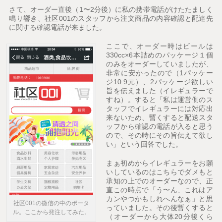
さて、オーダー直後（1〜2分後）に私の携帯電話がけたたましく
鳴り響き、社区001のスタッフから注文商品の内容確認と配達先
に関する確認電話が来ました。
ここで、オーダー時はビールは
330cc×6本詰めのパッケージ１個
のみをオーダーしていましたが、
非常に安かったので（1パッケー
ジ10.9元）、2パッケージ欲しい
旨を伝えました（イレギュラーで
すね）。すると「私は運営側のス
タッフでイレギュラーには対応出
来ないため、暫くすると配送スタ
ッフから確認の電話が入ると思う
ので、その時にその旨伝えて欲し
い」という回答でした。
まぁ初めからイレギュラーをお願
いしているのはこちらでダメもと
承知の上でのオーダーなので、正
直この時点で「う〜ん、これはア
カンやつかもしれへんなぁ」と思
社区001の微信の中のポータ
っていました。その後暫くすると
ル。ここから発注してみた。
（オーダーから大体20分後くら