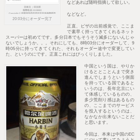
などあれば随時指摘して欲しい。
などなど。
20:03分にオーダー完了
正直、ピザの出前感覚で、ここま
で素早く持ってきてくれるネット
スーパーは初めてです。多分日本でもそうそう滅多にないんじゃ
ないでしょうか。。。それにしても、8時03分にオーダーして、9
時05分に持ってきてくれた、それもオーダー途中で変更してい
た、というのにです。正直これにはびっくりしました。
中国という国は、やりか
けるととことんまで突き
進んでしまうという側面
を持っている国であると
いうのは、長年北京にい
て体感しているものの、
多少荒削り感はあるもの
の、ここまでのサービス
を投入するというのは、
なかなか出来ないことだ
と思います。
今回は、本来は中国のEC
について書いてみようと