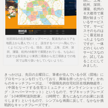
頭に、上海、
杭州、深圳、
瀋陽、杭州の
６大都市で展
開が始まって
いるサービス
です。サービ
スそのものは
ごく最近始ま
社区001の北京地区トップページ。配送先のエリアを
ったようなの
地図上から選んでいくと、該当するページへ飛んでい
ですが、一体
くようになっている。現在、北京、上海、広州、深
どのくらいの
圳、瀋陽、杭州の6都市で展開されている。ちなみに
サービスなの
北京では長安街より東西二環路から北三環路までの地
か、試してみ
区では取り扱いをしていないようだ。
ることにして
みました。
きっかけは、先日の土曜日に、筆者が住んでいる小区（団地）に
プロモーションを行っていており、興味を持ったからです。かれ
らのキャッチフレーズは、「中国领先的住宅社区在线购物超市」
（中国をリードする住宅コミュニティ・オンラインショッピン
グ・スーパーマーケット）というもので、サブキャッチフレーズ
が「1小时即时送到您家」（1時間で、直ちにあなたのお家にお送
りします）というもので、シンプルな画面に反して、なかなか挑
戦的なキャッチフレーズです。