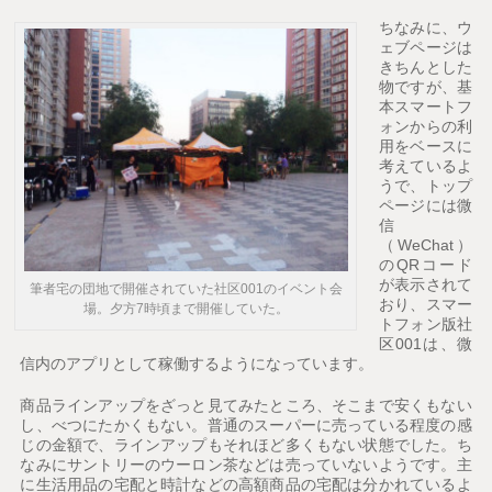
ちなみに、ウ
ェブページは
きちんとした
物ですが、基
本スマートフ
ォンからの利
用をベースに
考えているよ
うで、トップ
ページには微
信
（WeChat）
のQRコード
が表示されて
筆者宅の団地で開催されていた社区001のイベント会
おり、スマー
場。夕方7時頃まで開催していた。
トフォン版社
区001は、微
信内のアプリとして稼働するようになっています。
商品ラインアップをざっと見てみたところ、そこまで安くもない
し、べつにたかくもない。普通のスーパーに売っている程度の感
じの金額で、ラインアップもそれほど多くもない状態でした。ち
なみにサントリーのウーロン茶などは売っていないようです。主
に生活用品の宅配と時計などの高額商品の宅配は分かれているよ