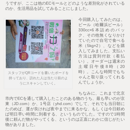
うですが、ここは他のECモールとどのような差別化がされている
のか、生活用品を試してみることにしました。
今回購入してみたのは、
ビール（哈爾浜ビール）
330cc×6本詰めのパッ
ク、その他無くなりかけ
ていたので自宅で食べる
米（5kg×2）、などを購
入してみました。支払い
方法は貨到付款（着払
い）。オーダーは週末の
土曜日午後8時（20
時）。こんな時間でもち
スタッフがQRコードを書いたボードを
ゃんと取り扱ってくれる
持っており、訪れた人は当たり前のよ
んでしょうか。
うにスキャンしていく。
ちなみに、これまで北京
市内でECを通して購入したことのある物のうち、最も早いのが京
東（JD.com）か、1号店（yhd.com）でして、それでも当日朝に
たのめば、運が良ければ夜中までに来るかな、もしくは今日頼め
ば明日早い時間に到着する、というものでした。ですので1時間
後に頼んだ物がやってくる、というのは正直にわかに信じがたい
物がありました。