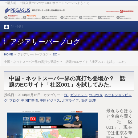
ご購入前、ご購入後のペガサスIDCサポートページへようこそ
MENU
アジアサーバーブログ
HOME
»
アジアサーバーブログ »
EC
»
中国・ネットスーパー界の真打ち登場か？ 話題のECサイト「社区001」を試してみた。
中国・ネットスーパー界の真打ち登場か？ 話
題のECサイト「社区001」を試してみた。
投稿日：2014年6月16日 | カテゴリー：
EC
,
ガジェット
,
つぶやき
,
ネットショッピン
グ
,
ブログ
,
中国IT事情
,
中国ビジネス
,
北京ライフ
,
微信
,
記事
最近ちらほら
と名前を聞く
「社区
001」。現在
では北京を筆