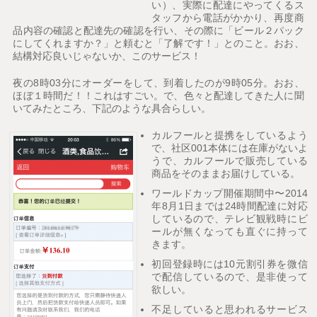
い）、実際に配達にやってくるス
タッフから電話がかかり、再度商
品内容の確認と配達先の確認を行い、その際に「ビール２パック
にしてくれますか？」と頼むと「了解です！」とのこと。おお、
結構対応良いじゃないか、このサービス！
夜の8時03分にオーダーをして、到着したのが9時05分。おお、
ほぼ１時間だ！！これはすごい。で、色々と配達してきた人に聞
いてみたところ、下記のような具合らしい。
カルフールと提携をしているよう
で、社区001本体には在庫がないよ
うで、カルフールで販売している
商品をそのままお届けしている。
ワールドカップ開催期間中〜2014
年8月1日までは24時間配達に対応
しているので、テレビ観戦時にビ
ールが無くなっても直ぐに持って
きます。
初回登録時には10元割引券を微信
で配信しているので、是非使って
欲しい。
不足していると思われるサービス