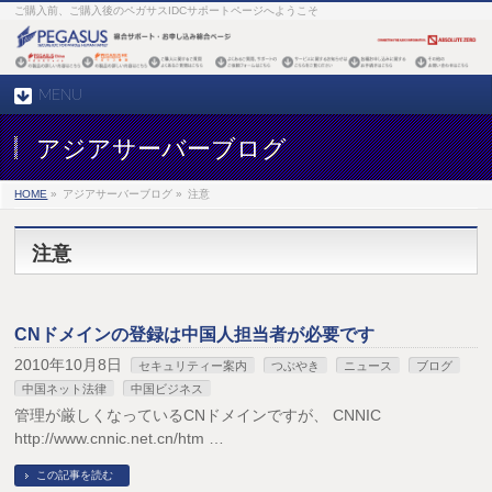
ご購入前、ご購入後のペガサスIDCサポートページへようこそ
MENU
アジアサーバーブログ
HOME
»
アジアサーバーブログ »
注意
注意
CNドメインの登録は中国人担当者が必要です
2010年10月8日
セキュリティー案内
つぶやき
ニュース
ブログ
中国ネット法律
中国ビジネス
管理が厳しくなっているCNドメインですが、 CNNIC
http://www.cnnic.net.cn/htm …
この記事を読む