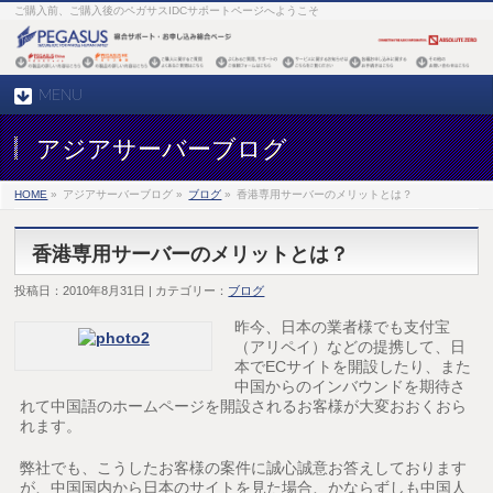
ご購入前、ご購入後のペガサスIDCサポートページへようこそ
MENU
アジアサーバーブログ
HOME
»
アジアサーバーブログ »
ブログ
»
香港専用サーバーのメリットとは？
香港専用サーバーのメリットとは？
投稿日：2010年8月31日 | カテゴリー：
ブログ
昨今、日本の業者様でも支付宝
（アリペイ）などの提携して、日
本でECサイトを開設したり、また
中国からのインバウンドを期待さ
れて中国語のホームページを開設されるお客様が大変おおくおら
れます。
弊社でも、こうしたお客様の案件に誠心誠意お答えしております
が、中国国内から日本のサイトを見た場合、かならずしも中国人