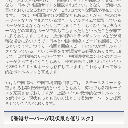
なら、日本で中国語サイトを開設すればよい」となり、冒頭の文
章のとおりになるわけですが、これには大きな問題が存在してい
ます。一つは、中国国内では検閲などもあることから、特定のキ
ーワードなどが含まれている場合、リアルタイムで閲覧している
ページが見えなくなったりしてしまうこと。もうひとつは決済ペ
ージなどの重要なページで落ちてしまったりといったことが非常
に多くあります。これは、決済の際のトランザクションなどが複
雑な場合に多いようで、日本と中国の回線スピードも起因してい
るといえます。つまり、検閲と回線スピードの２つがボトルネッ
クとなっている、という事実をまず認識する必要があります。加
えて、日本国内のサーバーですと、中国語検索エンジンのクロー
ラーが入ってきにくこともあり、検索結果に反映されにくいとい
うSEO上のボトルネックも存在しています。これらはすべて致命
的なボトルネックと言えます。
やはり中国進出、中国市場展開に際しては、スモールスタートを
望まれるお客様が圧倒的ということもあり、弊社でも各種サービ
スを充実させておりますが、上記の３つの致命的なボトルネック
を解消する、現状もっとも良い方法として香港サーバーをご提案
させていただいております。
【香港サーバーが現状最も低リスク】