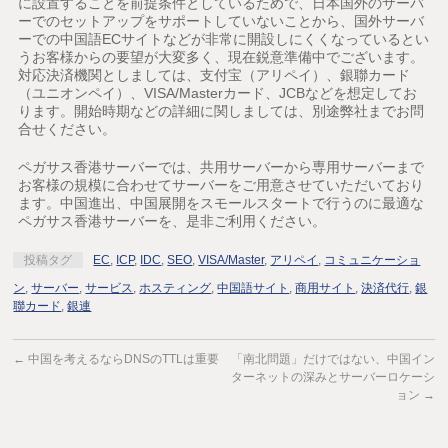
に設置することを前提条件としているためで、日本国外のサーバ
ーでのセットアップをサポートしていないことから、国外サーバ
ーでの中国語ECサイトなどが非常に開設しにくくなっているとい
うお客様からの要望が大変多く、現在鋭意準備中でございます。
対応決済機関としましては、支付宝（アリペイ）、銀聯カード
（ユニオンペイ）、VISA/Masterカード、JCBなどを想定してお
ります。開始時期などの詳細に関しましては、別途弊社までお問
合せください。
ペガサス香港サーバーでは、共用サーバーから専用サーバーまで
お客様の規模に合わせてサーバーをご用意させていただいており
ます。中国進出、中国展開をスモールスタートで行うのに最適な
ペガサス香港サーバーを、是非ご利用ください。
投稿タグ
EC
,
ICP
,
IDC
,
SEO
,
VISA/Master
,
アリペイ
,
コミュニケーショ
ン
,
サーバー
,
サービス
,
ホスティング
,
中国語サイト
,
商用サイト
,
決済代行
,
銀
聯カード
,
銀連
←
中国を考えるならDNSのTTLは重要
「南北問題」だけではない、中国イン
ターネットの深みとサーバーロケーシ
ョン
→