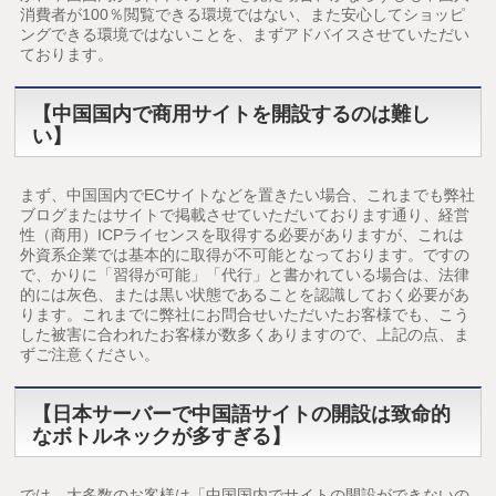
消費者が100％閲覧できる環境ではない、また安心してショッピ
ングできる環境ではないことを、まずアドバイスさせていただい
ております。
【中国国内で商用サイトを開設するのは難し
い】
まず、中国国内でECサイトなどを置きたい場合、これまでも弊社
ブログまたはサイトで掲載させていただいております通り、経営
性（商用）ICPライセンスを取得する必要がありますが、これは
外資系企業では基本的に取得が不可能となっております。ですの
で、かりに「習得が可能」「代行」と書かれている場合は、法律
的には灰色、または黒い状態であることを認識しておく必要があ
ります。これまでに弊社にお問合せいただいたお客様でも、こう
した被害に合われたお客様が数多くありますので、上記の点、ま
ずご注意ください。
【日本サーバーで中国語サイトの開設は致命的
なボトルネックが多すぎる】
では、大多数のお客様は「中国国内でサイトの開設ができないの