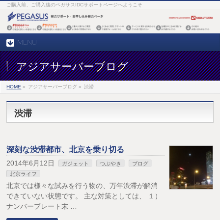
ご購入前、ご購入後のペガサスIDCサポートページへようこそ
MENU
アジアサーバーブログ
HOME
»
アジアサーバーブログ »
渋滞
渋滞
深刻な渋滞都市、北京を乗り切る
2014年6月12日
ガジェット
つぶやき
ブログ
北京ライフ
北京では様々な試みを行う物の、万年渋滞が解消
できていない状態です。 主な対策としては、 １）
ナンバープレート末 …