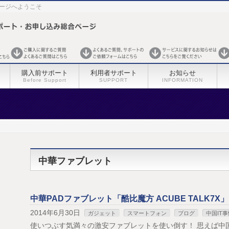
ページへようこそ
購入前サポート
利用者サポート
お知らせ
Before Support
SUPPORT
INFORMATION
中華ファブレット
中華PADファブレット「酷比魔方 ACUBE TALK7
2014年6月30日
ガジェット
スマートフォン
ブログ
中国IT事
使いつぶす気満々の激安ファブレットを使い倒す！ 思えば中