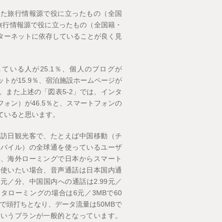
得た旅行情報源で役に立ったもの（全国
旅行情報源で役に立ったもの（全国籍・
ターネットに依存していることが良く見
ている人が25.1％、個人のブログが
ットが15.9％、宿泊施設ホームページが
。また上述の「図表5-2」では、インタ
フォン）が46.5％と、スマートフォンの
ていると思います。
の訪日観光客で、たとえば中国移動（チ
モバイル）の全球通を使っているユーザ
合、海外ローミングで日本からスマート
を使いたい場合、音声通話は日本国内通
99元／分、中国国内への通話は2.99元／
タローミングの場合は6元／3MBで60
で頭打ちとなり、データ流量は50MBで
というプランが一般的となっています。