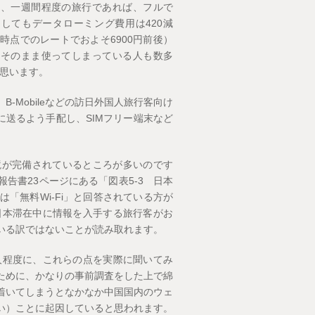
め、一週間程度の旅行であれば、フルで
してもデータローミング費用は420減
時点でのレートでおよそ6900円前後）
、そのまま使ってしまっている人も数多
思います。
-Mobileなどの訪日外国人旅行客向け
に送るよう手配し、SIMフリー端末など
境が完備されているところが多いのです
告書23ページにある「図表5-3 日本
「無料Wi-Fi」と回答されている方が
日本滞在中に情報を入手する旅行客がお
いる訳ではないことが読み取れます。
人程度に、これらの点を実際に聞いてみ
ために、かなりの事前調査をした上で綿
着いてしまうとなかなか中国国内のウェ
い）ことに起因していると思われます。