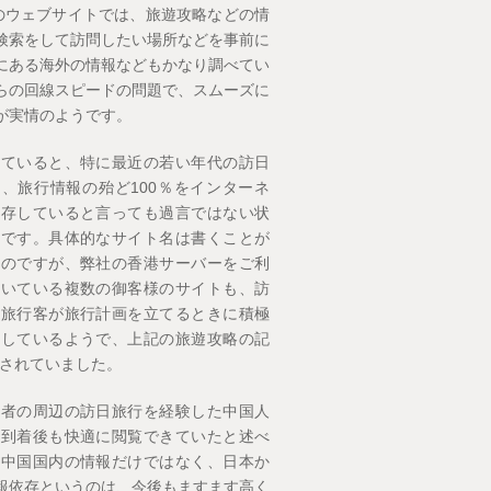
などのウェブサイトでは、旅遊攻略などの情
検索をして訪問したい場所などを事前に
にある海外の情報などもかなり調べてい
らの回線スピードの問題で、スムーズに
が実情のようです。
いていると、特に最近の若い年代の訪日
、旅行情報の殆ど100％をインターネ
依存していると言っても過言ではない状
うです。具体的なサイト名は書くことが
いのですが、弊社の香港サーバーをご利
だいている複数の御客様のサイトも、訪
人旅行客が旅行計画を立てるときに積極
用しているようで、上記の旅遊攻略の記
されていました。
筆者の周辺の訪日旅行を経験した中国人
本到着後も快適に閲覧できていたと述べ
、中国国内の情報だけではなく、日本か
報依存というのは、今後もますます高く