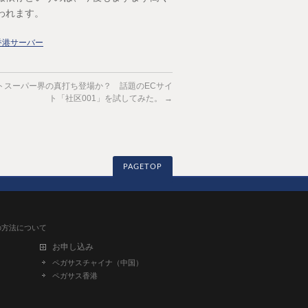
われます。
香港サーバー
トスーパー界の真打ち登場か？ 話題のECサイ
ト「社区001」を試してみた。
→
PAGETOP
得の方法について
お申し込み
ペガサスチャイナ（中国）
ペガサス香港