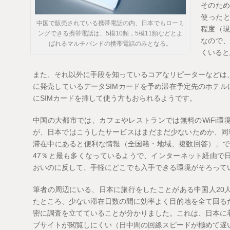
そのた
使ったと
中国で販売されている携帯電話の内、日本でもローミ
程度（現
ングできる携帯電話は、5模10頻，5模11頻などとよ
なので
ばれるマルチバンドの携帯電話のみとなる。
くいると
また、それ以外に手段を知っているコアなリピーターなどは、B
に発売しているデータSIMカードを予め滞在予定先のホテル
にSIMカードを挿して使う方もおられるようです。
中国の大都市では、カフェやレストランでは無料のWiFi環
が、日本ではこうしたサービスはまだまだ少ないためか、同報
滞在中にあると便利な情報（全国籍・地域、複数回答）」では
47％と最も多くなっているようで、インターネット経由で
おいのに反して、手軽にどこでも入手できる環境がそろって
筆者の周辺にいる、日本に旅行をしたことがある中国人20
たところ、少ない滞在日数の間に効率よく目的地を全て回る
密に調査を立てていることが分かりました。これは、日本に
ブサイトが閲覧しにくい（日中間の回線スピードが極めて遅