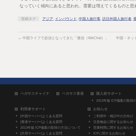
なっていく傾向にあると思われ、需要は増えてくるものと思
投稿タグ
アジア
,
インバウンド
,
中国人旅行客
,
訪日外国人旅行者
,
←
中国ライフで必須となってきた「微信（WeChat）」
中国・ネッ
ペガサスチャイナ
ペガサス香港
購入前サポート
2013年版 ICP備案の取
利用者サポート
お知らせ
[中国サーバー]よくある質問
ご利用中・検討中の方向け
[香港サーバー]よくある質問
注意喚起に関するお知らせ
2013年版 ICP備案の取得の方法について
営業時間に関するお知らせ
[共用サーバー]よくある質問
ICPに関するお知らせ