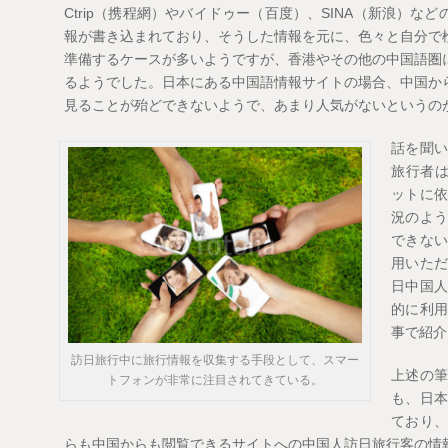
Ctrip（携程網）やバイドゥー（百度）、SINA（新浪）
報が書き込まれており、そうした情報を元に、色々と自分で
準備するケースが多いようですが、香港やその他の中国語圏
るようでした。日本にある中国語情報サイトの場合、中国か
見ることが殆どできないようで、あまり人気がないというの
話を聞
旅行者は
ットに
況のよ
できな
用いた
日中国
的に利
事で紹介
訪日旅行中に旅行情報を収集する手段として、スマー
上述の
トフォンが非常に注目されてきている。
も、日
ており
らも中国からも閲覧できるサイトへの中国人訪日旅行客の情