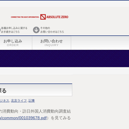
お申し込み
お問い合わせ
ORDER
INQUIRY
探る
ジネス
,
北京ライフ
,
記事
人の消費動向・訪日外国人消費動向調査結
.jp/common/001039678.pdf
）を見てみる