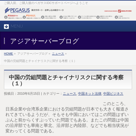
ご購入前、ご購入後のペガサスIDCサポートページへようこそ
MENU
アジアサーバーブログ
HOME
»
アジアサーバーブログ »
ニュース
»
中国の労組問題とチャイナリスクに関する考察（１）
中国の労組問題とチャイナリスクに関する考察
（１）
投稿日：2010年6月15日 | カテゴリー：
ニュース
,
中国ネット法律
,
中国ビジネス
このところ、
日系企業や台湾系企業における労組問題が日本でも大きく報道さ
れてきているようだが、そもそも中国においてはこの問題はずい
ぶんと前からくすぶっていた問題でもある。またこの問題は中国
の沿岸部でも華南と華北、沿岸部と内陸部、などでも相当状況が
変わってくる問題である。