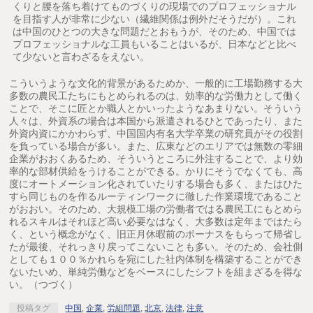
くりと腰を落ち着けてものづくりの現場でのプロフェッショナル
を目指す人が非常に少ない（繊維関係は例外だそうだが）。これ
は中国のひとつの大きな問題だとおもうが、そのため、中国では
プロフェッショナルな工員もいることはいるが、日本などと比べ
て少ないと言わざるをえない。
こういうような文化的背景があるためか、一般的に工場勤務する大
多数の農民工たちにもとめられるのは、効率的な労働力として働く
ことで、そこに匠とか職人とかいったようなあまりない。そういう
人々は、外資系の場合は本国から派遣されるひとであったり、また
外資内資にかかわらず、中国国内有名大学卒業の研究員がその役割
を負っている場合が多い。また、広東などのエリアでは無数の零細
企業がおおくあるため、そういうところに外注することで、より効
率的な部材供給をうけることができる。かりにそうでなくても、高
度にオートメーション化されていたりする場合も多く、またはひた
すら同じものを作るルーティンワークに徹した作業環境であること
がおおい。そのため、大規模工場の労働者ではる農民工にもとめら
れるスキルはそれほど高い必要なはなく、大多数は定年まではたら
く、という概念がなく、旧正月休暇前のボーナスをもらって帰省し
たが最後、それっきり戻ってこないことも多い。そのため、会社側
としても１００％かれらを宛にした社内体制を構築することができ
ないたいめ、単純労働などをベースにしたシフトを組まざるを得な
い。（つづく）
投稿タグ
中国
,
企業
,
労組問題
,
北京
,
法律
,
注意