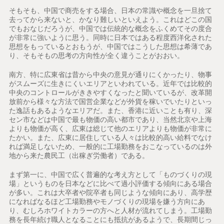
そもそも、中国で商売をする場合、日本の常識や概念を一旦捨て
去ってから来ないと、かなり難しいといえよう。これはどこの国
でもおなじだろうが、中国では伝統的な概念をふくめてその度合
が非常に強いように思う。同時に日本ではある程度西洋化された
思想をもっているとおもうが、中国ではこうした思想は希薄であ
り、そもそもの思考の方向性が全く違うことがおおい。
南方、特に広東省は昔から中央の意見が通りにくかったり、物事
がスムーズに生きにくいエリアといわれている。近年では比較的
中央のコントロールがききやすくなったと聞いているが、改革開
放前から様々な方法で国営企業などが外貨を稼いでいたりといっ
た逸話もあるようなエリアだ。また、香港に近いことも有り、深
セン市などは中国で最も物価の高い都市であり、当然北京や上海
よりも物価が高く、広東は総じて他のエリアよりも物価が非常に
たかい。また、広東に居住している人々は比較的高い給料でなけ
れば満足しないため、一般的に工場勤務をおこなっているのは外
地から来た農民工（出稼ぎ労働者）である。
まず第一に、中国で広く普遍的な考え方として「ものづくりの現
場」というものを日本などに比べて過小評価する傾向にある場合
が多い。これは大卒者や院卒者も同じような傾向にあり、高学歴
になればなるほど工場勤務やモノづくりの現場を嫌う方向にあ
り、むしろホワイトカラーの方へと人材が流れてしまう。工場勤
務を長年続け職人となることにも抵抗があるようで、長期間じっ