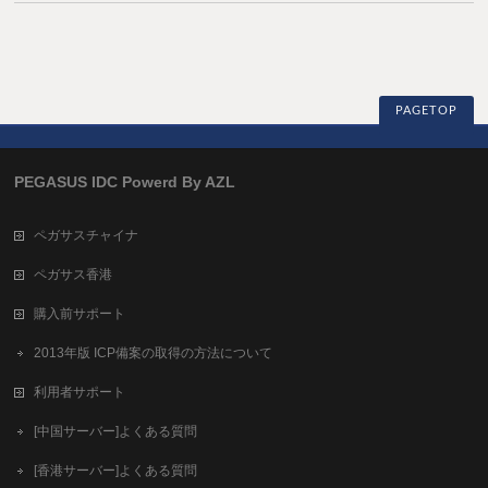
PAGETOP
PEGASUS IDC Powerd By AZL
ペガサスチャイナ
ペガサス香港
購入前サポート
2013年版 ICP備案の取得の方法について
利用者サポート
[中国サーバー]よくある質問
[香港サーバー]よくある質問