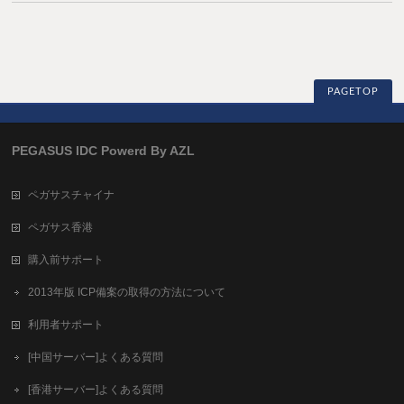
PAGETOP
PEGASUS IDC Powerd By AZL
ペガサスチャイナ
ペガサス香港
購入前サポート
2013年版 ICP備案の取得の方法について
利用者サポート
[中国サーバー]よくある質問
[香港サーバー]よくある質問