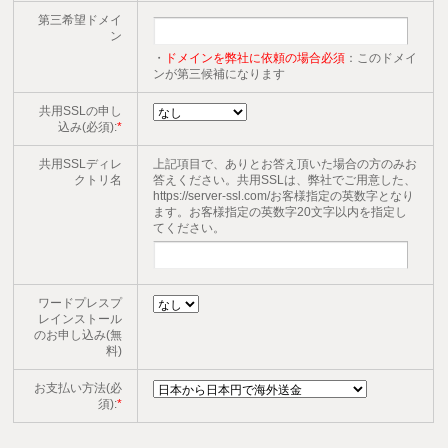
第三希望ドメイ
ン
・
ドメインを弊社に依頼の場合必須
：このドメイ
ンが第三候補になります
共用SSLの申し
込み(必須):
*
共用SSLディレ
上記項目で、ありとお答え頂いた場合の方のみお
クトリ名
答えください。共用SSLは、弊社でご用意した、
https://server-ssl.com/お客様指定の英数字となり
ます。お客様指定の英数字20文字以内を指定し
てください。
ワードプレスプ
レインストール
のお申し込み(無
料)
お支払い方法(必
須):
*