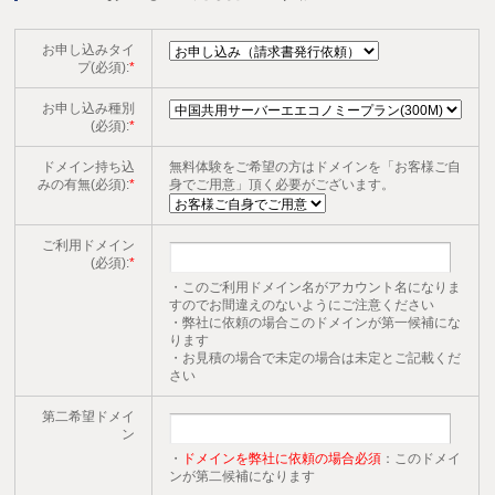
お申し込みタイ
プ(必須):
*
お申し込み種別
(必須):
*
ドメイン持ち込
無料体験をご希望の方はドメインを「お客様ご自
みの有無(必須):
*
身でご用意」頂く必要がございます。
ご利用ドメイン
(必須):
*
・このご利用ドメイン名がアカウント名になりま
すのでお間違えのないようにご注意ください
・弊社に依頼の場合このドメインが第一候補にな
ります
・お見積の場合で未定の場合は未定とご記載くだ
さい
第二希望ドメイ
ン
・
ドメインを弊社に依頼の場合必須
：このドメイ
ンが第二候補になります