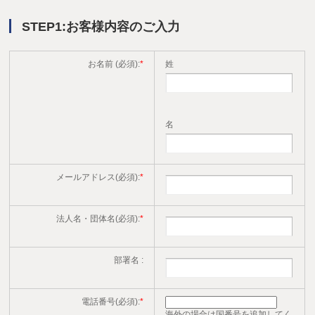
STEP1:お客様内容のご入力
お名前 (必須):
*
姓
名
メールアドレス(必須):
*
法人名・団体名(必須):
*
部署名 :
電話番号(必須):
*
海外の場合は国番号を追加してく