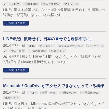
ン
ブログ
中国IT事情
中国回線事情
北京ライフ
LINEに関する続報です。Android版の最新版LINEでは、中国国内の
送信が一部可能になっている模様です。 …
この記事を読む
LINE未だに復帰せず、日本の番号でも通信不可に。
2014年7月4日
LINE
ガジェット
コミュニケーション
スマートフォ
ン
中国IT事情
中国回線事情
北京ライフ
2014年7月1日より中国から利用できなくなっているLINEですが、
7月4日午後4時40分前後時点では、未だに …
この記事を読む
MicrosoftのOneDriveがアクセスできなくなっている模様
2014年7月4日
ブログ
中国IT事情
中国サーバー
中国回線事情
北京ライフ
LINEに引き続き、MicrosoftのOneDriveがアクセスできなくなって
いる模様です。 昨日（2014 …