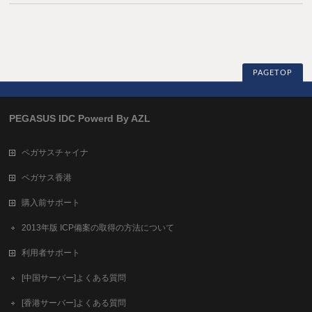
PAGETOP
PEGASUS IDC Powerd By AZL
ペガサスチャイナ
ペガサス香港
購入前サポート
2013年版 ICP備案の取得の方法について
利用者サポート
[中国サーバー]よくある質問
[香港サーバー]よくある質問