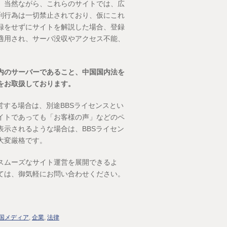
。当然ながら、これらのサイトでは、広
利行為は一切禁止されており、仮にこれ
録をせずにサイトを解説した場合、登録
適用され、サーバ没収やアクセス不能、
内のサーバーであること、中国国内法を
をお取扱しております。
営する場合は、別途BBSライセンスとい
イトであっても「お客様の声」などのペ
示されるような場合は、BBSライセン
大変厳格です。
スムーズなサイト運営を展開できるよ
ては、御気軽にお問い合わせください。
国メディア
,
企業
,
法律