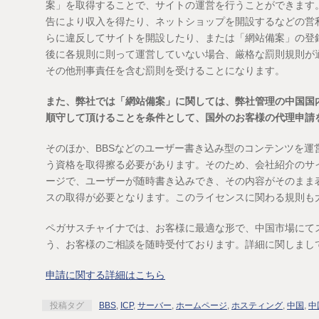
案」を取得することで、サイトの運営を行うことができます
告により収入を得たり、ネットショップを開設するなどの営
らに違反してサイトを開設したり、または「網站備案」の登
後に各規則に則って運営していない場合、厳格な罰則規則が
その他刑事責任を含む罰則を受けることになります。
また、弊社では「網站備案」に関しては、弊社管理の中国国
順守して頂けることを条件として、国外のお客様の代理申請
そのほか、BBSなどのユーザー書き込み型のコンテンツを運
う資格を取得擦る必要があります。そのため、会社紹介のサ
ージで、ユーザーが随時書き込みでき、その内容がそのまま表
スの取得が必要となります。このライセンスに関わる規則も
ペガサスチャイナでは、お客様に最適な形で、中国市場にて
う、お客様のご相談を随時受付ております。詳細に関しまし
申請に関する詳細はこちら
投稿タグ
BBS
,
ICP
,
サーバー
,
ホームページ
,
ホスティング
,
中国
,
中