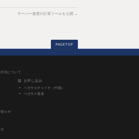
サーバー速度の計算ツールを公開
→
PAGETOP
得の方法について
お申し込み
ペガサスチャイナ（中国）
ペガサス香港
お知らせ
らせ