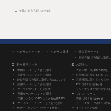
←
今週の東京方面への速度
ペガサスチャイナ
ペガサス香港
購入前サポート
2013年版 ICP備案の取
利用者サポート
お知らせ
[中国サーバー]よくある質問
ご利用中・検討中の方向け
[香港サーバー]よくある質問
注意喚起に関するお知らせ
2013年版 ICP備案の取得の方法について
営業時間に関するお知らせ
[共用サーバー]よくある質問
ICPに関するお知らせ
[クラウドVPS]よくある質問
メンテナンス予定に関する
[専用サーバー]よくある質問
プレスリリース
[専用・クラウドVPS]よくある技術TIPS
障害に関するお知らせ
[プライベートクラウド]よくある質問
サービス向上に関するお知
サポートセンター（サポート依頼）
キャンペーン情報