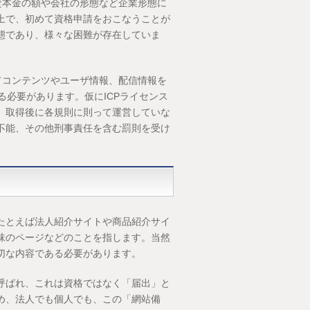
資本金の額や会社の形態など企業形態に
上で、初めて資格申請をおこなうことが
態であり、様々な困難が存在していま
てコンテンツやユーザ情報、配信情報を
る必要があります。仮にICPライセンス
、取得後に各規則に則って運営していな
不能、その他刑事責任を含む罰則を受け
たとえば法人紹介サイトや商品紹介サイ
味のページなどのことを指します。当然
切な内容である必要があります。
呼ばれ、これは資格ではなく「届出」と
め、法人でも個人でも、この「網站備